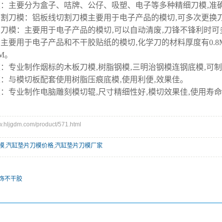
模：主要分为盒子、咭牌、公仔、吸塑、电子等多种精细刀模‚准确
切割刀模：铝板线切割刀模主要用于电子产品的模切‚可多次更换刀
刻刀模：主要用于电子产品的模切‚可以自动清废‚刀锋不锋利时可多
主要用于电子产品和不干胶贴纸的模切‚化学刀的材料厚度有0.8MM‚1.0
MM。
模：专业制作烟标的木板刀模‚树脂钢模‚三明治钢模连钢底模‚可
模：与模切板配套使用树脂压痕底模‚使用利便‚效果佳。
模：专业制作电脑雕刻模切辊‚尺寸精细性好‚模切效果佳‚使用寿
ljgdm.com/product/571.html
模
,
汽缸垫片刀模价格
,
汽缸垫片刀模厂家
饰不干胶