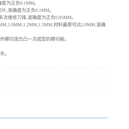
度为正负0.1MM。
片‚
准确
度为正负0.1MM。
次维修刀锋‚准确度为正负0.05MM。
MM‚1.2MM‚1.5MM‚材料最厚可达2.0MM‚
准确
制作模切连凹凸一次成型的模切板。
命长。