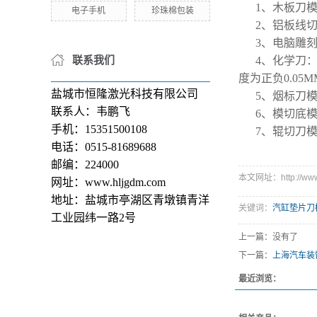
1、木板刀
电子手机
珍珠棉包装
2、铝板线
3、电脑雕
联系我们
4、化学刀：
度为正负0.05
盐城市恒隆激光科技有限公司
5、烟标刀
联系人：韦鹏飞
6、模切底
手机：15351500108
7、辊切刀
电话：0515-81689688
邮编：224000
本文网址：http://www.h
网址：www.hljgdm.com
地址：盐城市亭湖区青墩镇青洋
关键词：
汽缸垫片刀
工业园纬一路2号
上一篇：没有了
下一篇：
上海汽车装
最近浏览：