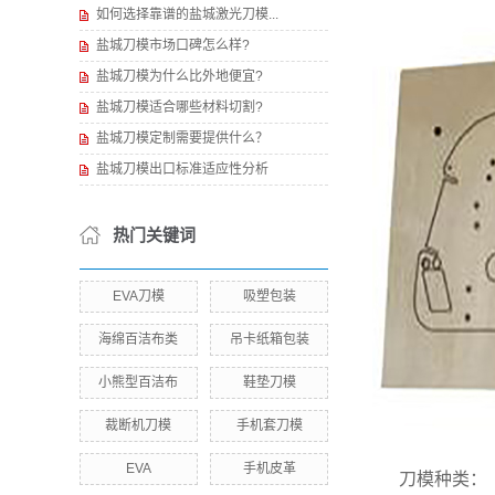
如何选择靠谱的盐城激光刀模...
盐城刀模市场口碑怎么样?
盐城刀模为什么比外地便宜?
盐城刀模适合哪些材料切割?
盐城刀模定制需要提供什么？
盐城刀模出口标准适应性分析
热门关键词
EVA刀模
吸塑包装
海绵百洁布类
吊卡纸箱包装
小熊型百洁布
鞋垫刀模
裁断机刀模
手机套刀模
EVA
手机皮革
刀模种类：