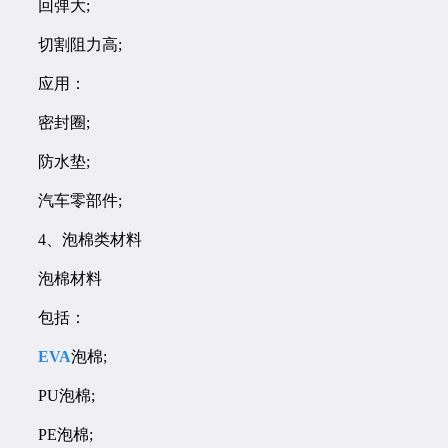
回弹大;
切割阻力高;
应用：
密封圈;
防水垫;
汽车零部件;
4、泡棉类材料
泡棉材料
包括：
EVA
泡棉;
PU泡棉;
PE泡棉;