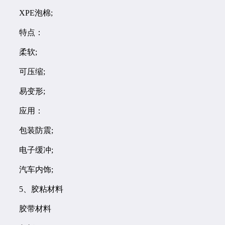
XPE泡棉;
特点：
柔软;
可压缩;
易变形;
应用：
包装防震;
电子缓冲;
汽车内饰;
5、胶粘材料
胶带材料