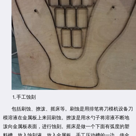
⒈手工蚀刻
包括刷蚀、撩泼、摇床等。刷蚀是用排笔将刀模机设备刀
模溶液在金属板上来回刷蚀。撩泼是用水勺子将溶液不断地
泼向金属板表面，进行蚀刻。摇床是做一个下面有弧度的塑
料槽，放入蚀刻液，放入金属板，手工压动槽的一边，使金