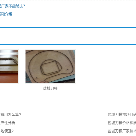
模厂家不能够选？
基础介绍
模
盐城刀模
费用怎么算?
盐城刀模市场口碑
适应性分析
盐城刀模价格和
地便宜?
盐城刀模厂家技