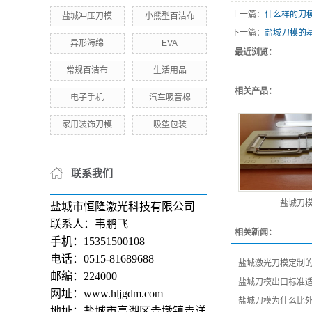
上一篇：
什么样的刀
盐城冲压刀模
小熊型百洁布
下一篇：
盐城刀模的
异形海绵
EVA
最近浏览：
常规百洁布
生活用品
相关产品：
电子手机
汽车吸音棉
家用装饰刀模
吸塑包装
联系我们
盐城刀
盐城市恒隆激光科技有限公司
联系人：韦鹏飞
相关新闻：
手机：15351500108
电话：0515-81689688
盐城激光刀模定制的
邮编：224000
盐城刀模出口标准
网址：www.hljgdm.com
盐城刀模为什么比外
地址：盐城市亭湖区青墩镇青洋