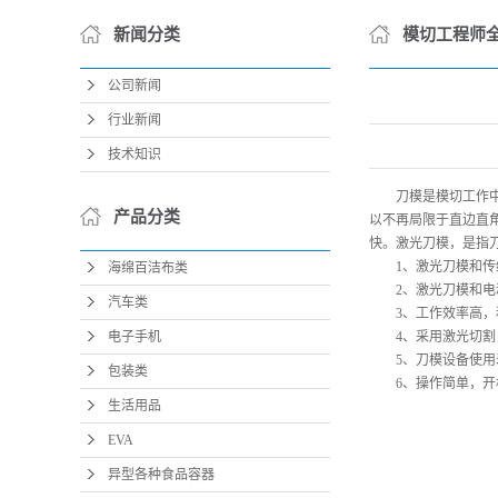
新闻分类
模切工程师
公司新闻
行业新闻
技术知识
刀模是模切工作
产品分类
以不再局限于直边直
快。激光刀模，是指
1、激光刀模和
海绵百洁布类
2、激光刀模和
汽车类
3、工作效率高
电子手机
4、采用激光切
5、刀模设备使
包装类
6、操作简单，
生活用品
EVA
异型各种食品容器