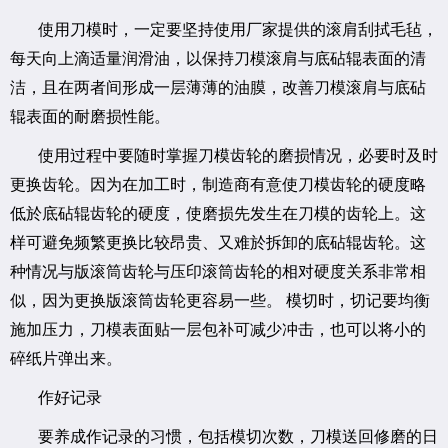
使用刀模时，一定要坚持使用厂家提供的滚肩刮拭毛毡，
每天向上滴适量润滑油，以保持刀模滚肩与底砧辊表面的清
洁，且在两者间形成一层薄薄的油膜，改善刀模滚肩与底砧
辊表面的耐磨损性能。
使用过程中要随时掌握刀模齿轮的磨损情况，必要时及时
更换齿轮。因为在加工时，制造商有意使刀模齿轮的硬度略
低於底砧辊齿轮的硬度，使磨损先发生在刀模的齿轮上。这
样可避免频繁更换比较昂贵、又难於拆卸的底砧辊齿轮。这
种情况与版滚筒齿轮与压印滚筒齿轮的相对硬度关系非常相
似，因为更换版滚筒齿轮更容易一些。 模切时，切记要均衡
施加压力，刀模表面贴一层包补可减少冲击，也可以将小的
碎纸片弹出来。
作好记录
要养成作记录的习惯，包括模切次数，刀模送回修磨的日