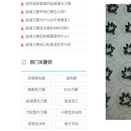
如何选择靠谱的盐城激光刀模...
盐城刀模市场口碑怎么样?
盐城刀模为什么比外地便宜?
盐城刀模适合哪些材料切割?
盐城刀模定制需要提供什么？
盐城刀模出口标准适应性分析
热门关键词
珍珠棉包装
遥控器
裁断机刀模
EVA刀模
盐城激光刀模
钣金加工
汽缸垫片刀模
小熊型百洁布
常规百洁布
电子手机