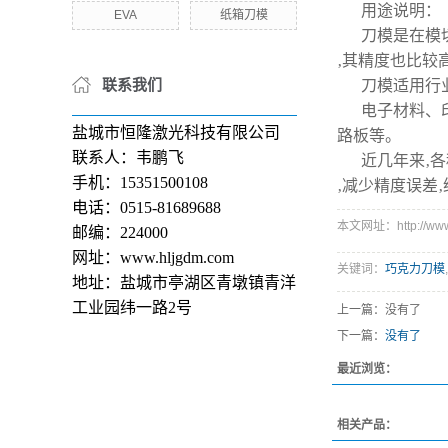
用途说明：
EVA
纸箱刀模
刀模是在模
‚其精度也比较高
联系我们
刀模适用行
电子材料、
盐城市恒隆激光科技有限公司
路板等。
联系人：韦鹏飞
近几年来‚
手机：15351500108
‚减少精度误差
电话：0515-81689688
本文网址：http://www.h
邮编：224000
网址：www.hljgdm.com
关键词：
巧克力刀模
,
地址：盐城市亭湖区青墩镇青洋
工业园纬一路2号
上一篇：没有了
下一篇：
没有了
最近浏览：
相关产品：