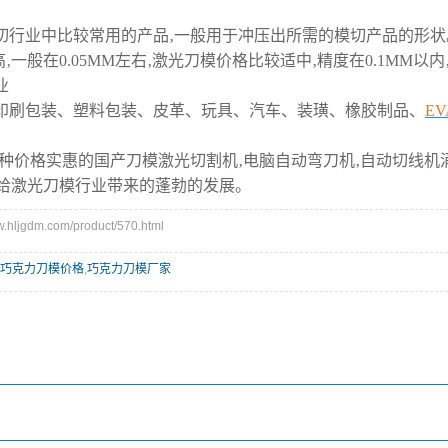
切行业中比较常用的产品‚一般用于冲压出所需的模切产品的形状
‚一般在0.05MM左右‚激光刀模价格比较适中‚精度在0.1MM
业
印刷包装、塑料包装、皮革、玩具、汽车、装璜、橡胶制品、
EV
各种价格实惠的国产刀模激光切割机‚电脑自动弯刀机‚自动切线机
‚给激光刀模行业带来的蓬勃的发展。
ljgdm.com/product/570.html
巧克力刀模价格
,
巧克力刀模厂家