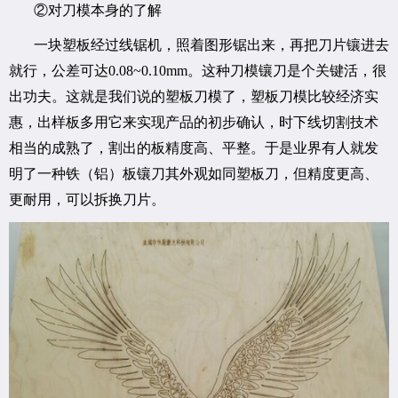
②对刀模本身的了解
一块塑板经过线锯机，照着图形锯出来，再把刀片镶进去
就行，公差可达0.08~0.10mm。这种刀模镶刀是个关键活，很
出功夫。这就是我们说的塑板刀模了，塑板刀模比较经济实
惠，出样板多用它来实现产品的初步确认，时下线切割技术
相当的成熟了，割出的板精度高、平整。于是业界有人就发
明了一种铁（铝）板镶刀其外观如同塑板刀，但精度更高、
更耐用，可以拆换刀片。